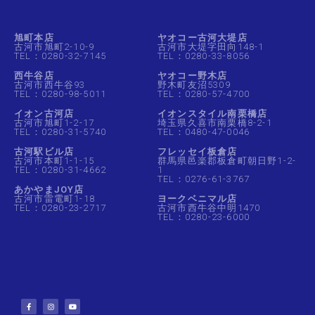
旭町本店
ヤオコー古河大堤店
古河市旭町2-10-9
古河市大堤字田向148-1
TEL：0280-32-7145
TEL：0280-33-8056
西牛谷店
ヤオコー野木店
古河市西牛谷93
野木町友沼5309
TEL：0280-98-5011
TEL：0280-57-4700
イオン古河店
イオンスタイル南栗橋店
古河市旭町1-2-17
埼玉県久喜市南栗橋8-2-1
TEL：0280-31-5740
TEL：0480-47-0046
古河駅ビル店
フレッセイ板倉店
古河市本町1-1-15
群馬県邑楽郡板倉町朝日野1-2-
TEL：0280-31-4662
1
TEL：0276-61-3767
あかやまJOY店
古河市雷電町1-18
ヨークベニマル店
TEL：0280-23-2717
古河市西牛谷中明1470
TEL：0280-23-6000