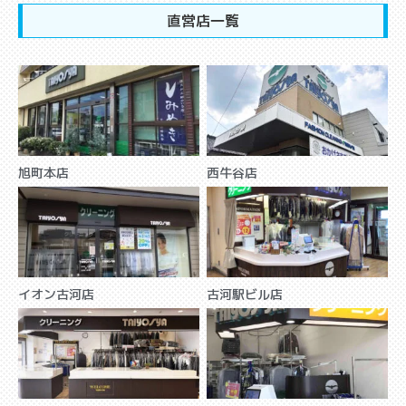
直営店一覧
旭町本店
西牛谷店
イオン古河店
古河駅ビル店