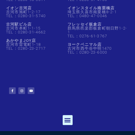
イオン古河店
イオンスタイル南栗橋店
古河市旭町1-2-17
埼玉県久喜市南栗橋8-2-1
TEL：0280-31-5740
TEL：0480-47-0046
古河駅ビル店
フレッセイ板倉店
古河市本町1-1-15
群馬県邑楽郡板倉町朝日野1-2-
TEL：0280-31-4662
1
TEL：0276-61-3767
あかやまJOY店
古河市雷電町1-18
ヨークベニマル店
TEL：0280-23-2717
古河市西牛谷中明1470
TEL：0280-23-6000