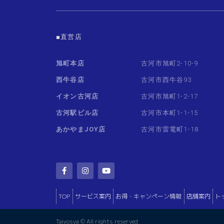
■直営店
旭町本店
古河市旭町2-10-9
西牛谷店
古河市西牛谷93
イオン古河店
古河市旭町1-2-17
古河駅ビル店
古河市本町1-1-15
あかやまJOY店
古河市雷電町1-18
TOP
サービス案内
お得・キャンペーン情報
店舗案内
ト
Taiyosya © All rights reserved