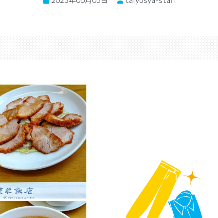
2023年06月03日
taiyosya-staff