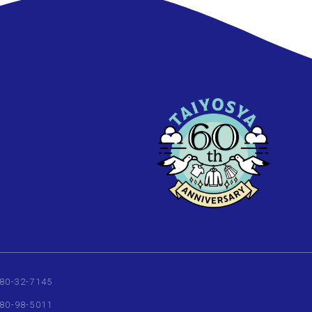
80-32-7145
80-98-5011