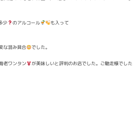
多少
のアルコール
も入って
変な混み具合
でした。
海老ワンタン
が美味しいと評判のお店でした。ご馳走様でした