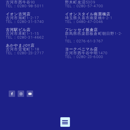
古河市西牛谷93
野木町友沼5309
TEL：0280-98-5011
TEL：0280-57-4700
イオン古河店
イオンスタイル南栗橋店
古河市旭町1-2-17
埼玉県久喜市南栗橋8-2-1
TEL：0280-31-5740
TEL：0480-47-0046
古河駅ビル店
フレッセイ板倉店
古河市本町1-1-15
群馬県邑楽郡板倉町朝日野1-2-
TEL：0280-31-4662
1
TEL：0276-61-3767
あかやまJOY店
古河市雷電町1-18
ヨークベニマル店
TEL：0280-23-2717
古河市西牛谷中明1470
TEL：0280-23-6000