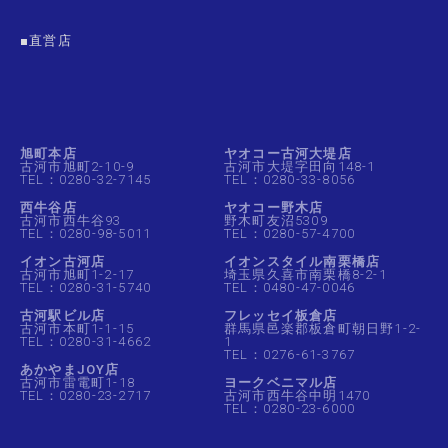
■直営店
旭町本店
ヤオコー古河大堤店
古河市旭町2-10-9
古河市大堤字田向148-1
TEL：0280-32-7145
TEL：0280-33-8056
西牛谷店
ヤオコー野木店
古河市西牛谷93
野木町友沼5309
TEL：0280-98-5011
TEL：0280-57-4700
イオン古河店
イオンスタイル南栗橋店
古河市旭町1-2-17
埼玉県久喜市南栗橋8-2-1
TEL：0280-31-5740
TEL：0480-47-0046
古河駅ビル店
フレッセイ板倉店
古河市本町1-1-15
群馬県邑楽郡板倉町朝日野1-2-
TEL：0280-31-4662
1
TEL：0276-61-3767
あかやまJOY店
古河市雷電町1-18
ヨークベニマル店
TEL：0280-23-2717
古河市西牛谷中明1470
TEL：0280-23-6000