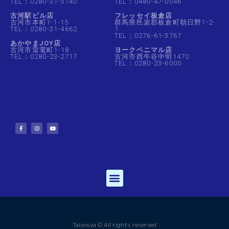
TEL：0280-31-5740
TEL：0480-47-0046
古河駅ビル店
フレッセイ板倉店
古河市本町1-1-15
群馬県邑楽郡板倉町朝日野1-2-
TEL：0280-31-4662
1
TEL：0276-61-3767
あかやまJOY店
古河市雷電町1-18
ヨークベニマル店
TEL：0280-23-2717
古河市西牛谷中明1470
TEL：0280-23-6000
Taiyosya © All rights reserved