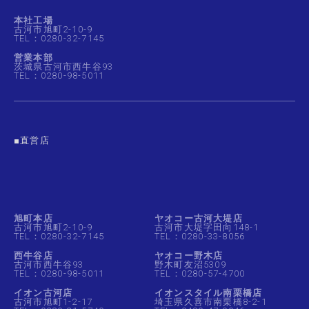
本社工場
古河市旭町2-10-9
TEL：0280-32-7145
営業本部
茨城県古河市西牛谷93
TEL：0280-98-5011
■直営店
旭町本店
ヤオコー古河大堤店
古河市旭町2-10-9
古河市大堤字田向148-1
TEL：0280-32-7145
TEL：0280-33-8056
西牛谷店
ヤオコー野木店
古河市西牛谷93
野木町友沼5309
TEL：0280-98-5011
TEL：0280-57-4700
イオン古河店
イオンスタイル南栗橋店
古河市旭町1-2-17
埼玉県久喜市南栗橋8-2-1