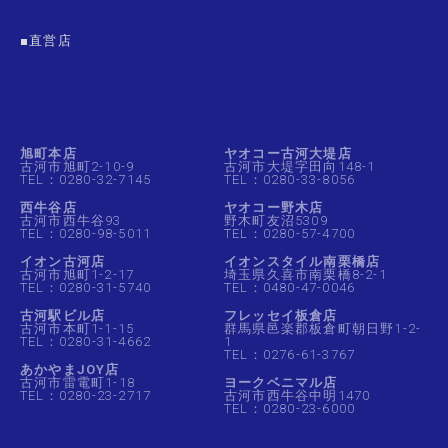
■直営店
旭町本店
ヤオコー古河大堤店
古河市旭町2-10-9
古河市大堤字田向148-1
TEL：0280-32-7145
TEL：0280-33-8056
西牛谷店
ヤオコー野木店
古河市西牛谷93
野木町友沼5309
TEL：0280-98-5011
TEL：0280-57-4700
イオン古河店
イオンスタイル南栗橋店
古河市旭町1-2-17
埼玉県久喜市南栗橋8-2-1
TEL：0280-31-5740
TEL：0480-47-0046
古河駅ビル店
フレッセイ板倉店
古河市本町1-1-15
群馬県邑楽郡板倉町朝日野1-2-
TEL：0280-31-4662
1
TEL：0276-61-3767
あかやまJOY店
古河市雷電町1-18
ヨークベニマル店
TEL：0280-23-2717
古河市西牛谷中明1470
TEL：0280-23-6000