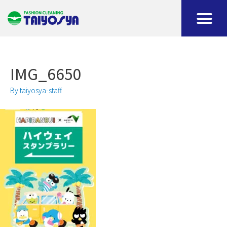
IMG_6650
By
taiyosya-staff