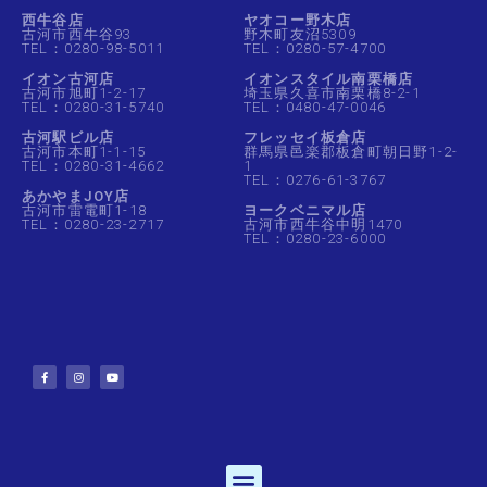
西牛谷店
ヤオコー野木店
古河市西牛谷93
野木町友沼5309
TEL：0280-98-5011
TEL：0280-57-4700
イオン古河店
イオンスタイル南栗橋店
古河市旭町1-2-17
埼玉県久喜市南栗橋8-2-1
TEL：0280-31-5740
TEL：0480-47-0046
古河駅ビル店
フレッセイ板倉店
古河市本町1-1-15
群馬県邑楽郡板倉町朝日野1-2-
TEL：0280-31-4662
1
TEL：0276-61-3767
あかやまJOY店
古河市雷電町1-18
ヨークベニマル店
TEL：0280-23-2717
古河市西牛谷中明1470
TEL：0280-23-6000