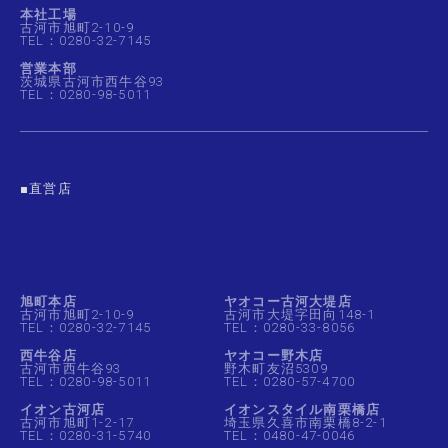
本社工場
古河市旭町2-10-9
TEL：0280-32-7145
営業本部
茨城県古河市西牛谷93
TEL：0280-98-5011
■直営店
旭町本店
ヤオコー古河大堤店
古河市旭町2-10-9
古河市大堤字田向148-1
TEL：0280-32-7145
TEL：0280-33-8056
西牛谷店
ヤオコー野木店
古河市西牛谷93
野木町友沼5309
TEL：0280-98-5011
TEL：0280-57-4700
イオン古河店
イオンスタイル南栗橋店
古河市旭町1-2-17
埼玉県久喜市南栗橋8-2-1
TEL：0280-31-5740
TEL：0480-47-0046