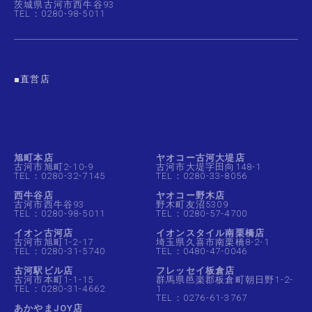
茨城県古河市西牛谷93
TEL：0280-98-5011
■直営店
旭町本店
ヤオコー古河大堤店
古河市旭町2-10-9
古河市大堤字田向148-1
TEL：0280-32-7145
TEL：0280-33-8056
西牛谷店
ヤオコー野木店
古河市西牛谷93
野木町友沼5309
TEL：0280-98-5011
TEL：0280-57-4700
イオン古河店
イオンスタイル南栗橋店
古河市旭町1-2-17
埼玉県久喜市南栗橋8-2-1
TEL：0280-31-5740
TEL：0480-47-0046
古河駅ビル店
フレッセイ板倉店
古河市本町1-1-15
群馬県邑楽郡板倉町朝日野1-2-
TEL：0280-31-4662
1
TEL：0276-61-3767
あかやまJOY店