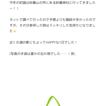
今年の初詣は妙義山の所にある妙義神社に行ってきました
ー！！
ネットで調べて行ったので予想よりも階段が多かったので
すが、その分参拝した時はスッキリした気持ちになりまし
た
近くの道の駅にもよってHAPPYな1日でした！
(写真の手袋は誰かの忘れ物でした……！笑)