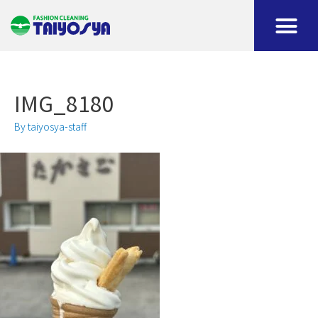
IMG_8180
By
taiyosya-staff