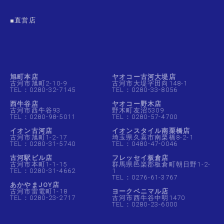
■直営店
旭町本店
ヤオコー古河大堤店
古河市旭町2-10-9
古河市大堤字田向148-1
TEL：0280-32-7145
TEL：0280-33-8056
西牛谷店
ヤオコー野木店
古河市西牛谷93
野木町友沼5309
TEL：0280-98-5011
TEL：0280-57-4700
イオン古河店
イオンスタイル南栗橋店
古河市旭町1-2-17
埼玉県久喜市南栗橋8-2-1
TEL：0280-31-5740
TEL：0480-47-0046
古河駅ビル店
フレッセイ板倉店
古河市本町1-1-15
群馬県邑楽郡板倉町朝日野1-2-
TEL：0280-31-4662
1
TEL：0276-61-3767
あかやまJOY店
古河市雷電町1-18
ヨークベニマル店
TEL：0280-23-2717
古河市西牛谷中明1470
TEL：0280-23-6000