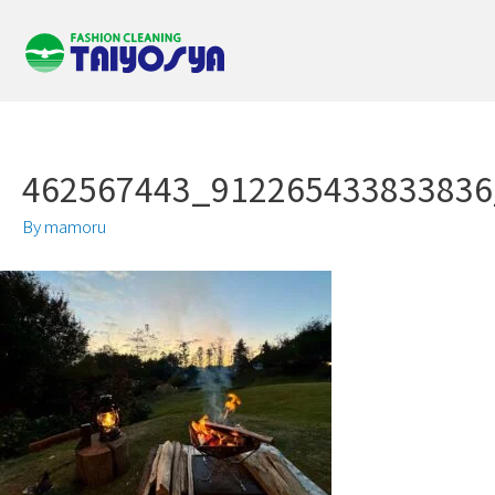
462567443_912265433833836
By
mamoru