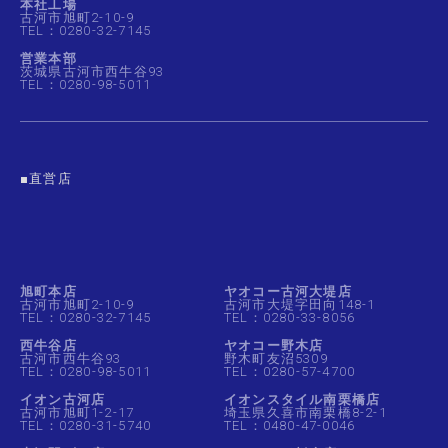
本社工場
古河市旭町2-10-9
TEL：0280-32-7145
営業本部
茨城県古河市西牛谷93
TEL：0280-98-5011
■直営店
旭町本店
ヤオコー古河大堤店
古河市旭町2-10-9
古河市大堤字田向148-1
TEL：0280-32-7145
TEL：0280-33-8056
西牛谷店
ヤオコー野木店
古河市西牛谷93
野木町友沼5309
TEL：0280-98-5011
TEL：0280-57-4700
イオン古河店
イオンスタイル南栗橋店
古河市旭町1-2-17
埼玉県久喜市南栗橋8-2-1
TEL：0280-31-5740
TEL：0480-47-0046