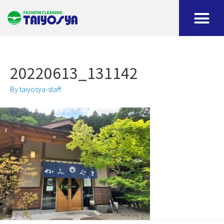
20220613_131142
By
taiyosya-staff