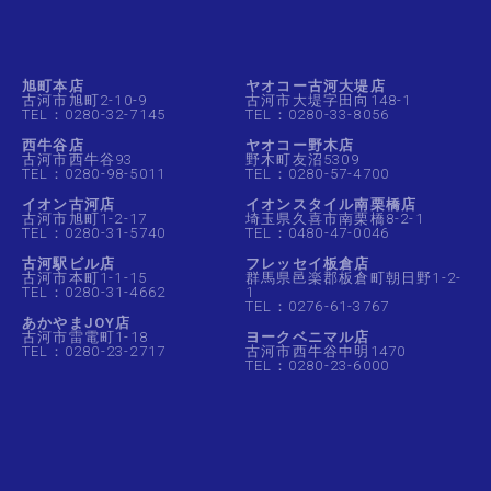
旭町本店
ヤオコー古河大堤店
古河市旭町2-10-9
古河市大堤字田向148-1
TEL：0280-32-7145
TEL：0280-33-8056
西牛谷店
ヤオコー野木店
古河市西牛谷93
野木町友沼5309
TEL：0280-98-5011
TEL：0280-57-4700
イオン古河店
イオンスタイル南栗橋店
古河市旭町1-2-17
埼玉県久喜市南栗橋8-2-1
TEL：0280-31-5740
TEL：0480-47-0046
古河駅ビル店
フレッセイ板倉店
古河市本町1-1-15
群馬県邑楽郡板倉町朝日野1-2-
TEL：0280-31-4662
1
TEL：0276-61-3767
あかやまJOY店
古河市雷電町1-18
ヨークベニマル店
TEL：0280-23-2717
古河市西牛谷中明1470
TEL：0280-23-6000