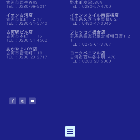
古河市西牛谷93
野木町友沼5309
TEL：0280-98-5011
TEL：0280-57-4700
イオン古河店
イオンスタイル南栗橋店
古河市旭町1-2-17
埼玉県久喜市南栗橋8-2-1
TEL：0280-31-5740
TEL：0480-47-0046
古河駅ビル店
フレッセイ板倉店
古河市本町1-1-15
群馬県邑楽郡板倉町朝日野1-2-
TEL：0280-31-4662
1
TEL：0276-61-3767
あかやまJOY店
古河市雷電町1-18
ヨークベニマル店
TEL：0280-23-2717
古河市西牛谷中明1470
TEL：0280-23-6000