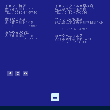
イオン古河店
イオンスタイル南栗橋店
古河市旭町1-2-17
埼玉県久喜市南栗橋8-2-1
TEL：0280-31-5740
TEL：0480-47-0046
古河駅ビル店
フレッセイ板倉店
古河市本町1-1-15
群馬県邑楽郡板倉町朝日野1-2-
TEL：0280-31-4662
1
TEL：0276-61-3767
あかやまJOY店
古河市雷電町1-18
ヨークベニマル店
TEL：0280-23-2717
古河市西牛谷中明1470
TEL：0280-23-6000