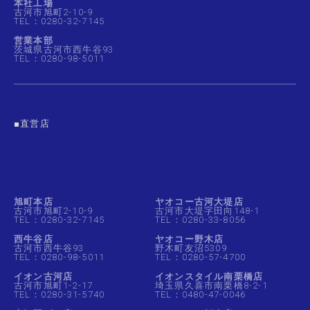
本社工場
古河市旭町2-10-9
TEL：0280-32-7145
営業本部
茨城県古河市西牛谷93
TEL：0280-98-5011
■直営店
旭町本店
ヤオコー古河大堤店
古河市旭町2-10-9
古河市大堤字田向148-1
TEL：0280-32-7145
TEL：0280-33-8056
西牛谷店
ヤオコー野木店
古河市西牛谷93
野木町友沼5309
TEL：0280-98-5011
TEL：0280-57-4700
イオン古河店
イオンスタイル南栗橋店
古河市旭町1-2-17
埼玉県久喜市南栗橋8-2-1
TEL：0280-31-5740
TEL：0480-47-0046