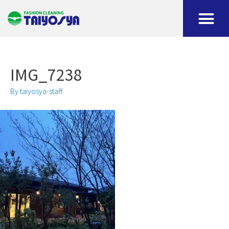
IMG_7238
By
taiyosya-staff