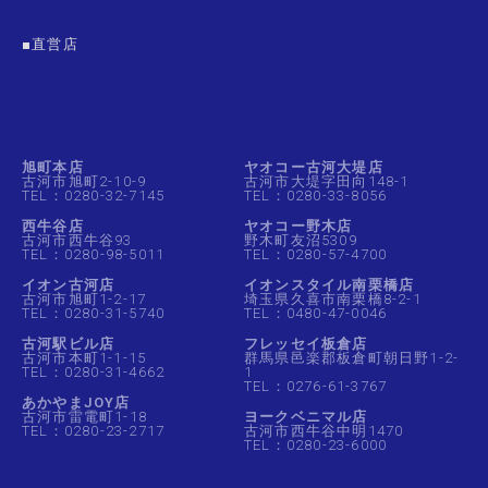
■直営店
旭町本店
ヤオコー古河大堤店
古河市旭町2-10-9
古河市大堤字田向148-1
TEL：0280-32-7145
TEL：0280-33-8056
西牛谷店
ヤオコー野木店
古河市西牛谷93
野木町友沼5309
TEL：0280-98-5011
TEL：0280-57-4700
イオン古河店
イオンスタイル南栗橋店
古河市旭町1-2-17
埼玉県久喜市南栗橋8-2-1
TEL：0280-31-5740
TEL：0480-47-0046
古河駅ビル店
フレッセイ板倉店
古河市本町1-1-15
群馬県邑楽郡板倉町朝日野1-2-
TEL：0280-31-4662
1
TEL：0276-61-3767
あかやまJOY店
古河市雷電町1-18
ヨークベニマル店
TEL：0280-23-2717
古河市西牛谷中明1470
TEL：0280-23-6000