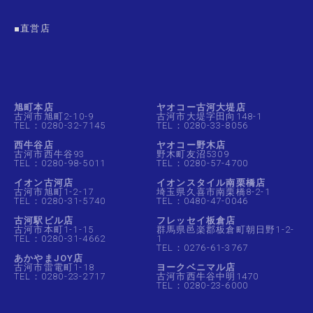
■直営店
旭町本店
ヤオコー古河大堤店
古河市旭町2-10-9
古河市大堤字田向148-1
TEL：0280-32-7145
TEL：0280-33-8056
西牛谷店
ヤオコー野木店
古河市西牛谷93
野木町友沼5309
TEL：0280-98-5011
TEL：0280-57-4700
イオン古河店
イオンスタイル南栗橋店
古河市旭町1-2-17
埼玉県久喜市南栗橋8-2-1
TEL：0280-31-5740
TEL：0480-47-0046
古河駅ビル店
フレッセイ板倉店
古河市本町1-1-15
群馬県邑楽郡板倉町朝日野1-2-
TEL：0280-31-4662
1
TEL：0276-61-3767
あかやまJOY店
古河市雷電町1-18
ヨークベニマル店
TEL：0280-23-2717
古河市西牛谷中明1470
TEL：0280-23-6000