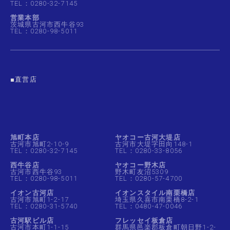
TEL：0280-32-7145
営業本部
茨城県古河市西牛谷93
TEL：0280-98-5011
■直営店
旭町本店
ヤオコー古河大堤店
古河市旭町2-10-9
古河市大堤字田向148-1
TEL：0280-32-7145
TEL：0280-33-8056
西牛谷店
ヤオコー野木店
古河市西牛谷93
野木町友沼5309
TEL：0280-98-5011
TEL：0280-57-4700
イオン古河店
イオンスタイル南栗橋店
古河市旭町1-2-17
埼玉県久喜市南栗橋8-2-1
TEL：0280-31-5740
TEL：0480-47-0046
古河駅ビル店
フレッセイ板倉店
古河市本町1-1-15
群馬県邑楽郡板倉町朝日野1-2-