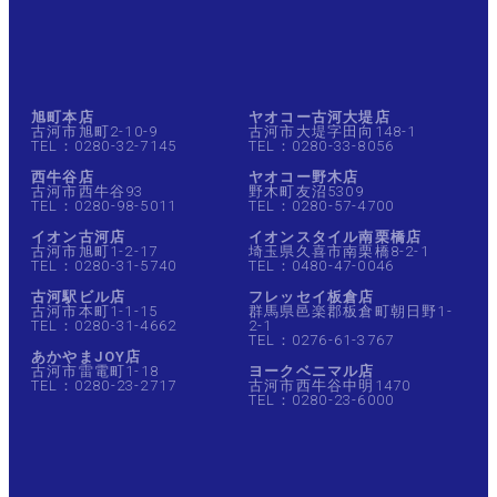
旭町本店
ヤオコー古河大堤店
古河市旭町2-10-9
古河市大堤字田向148-1
TEL：0280-32-7145
TEL：0280-33-8056
西牛谷店
ヤオコー野木店
古河市西牛谷93
野木町友沼5309
TEL：0280-98-5011
TEL：0280-57-4700
イオン古河店
イオンスタイル南栗橋店
古河市旭町1-2-17
埼玉県久喜市南栗橋8-2-1
TEL：0280-31-5740
TEL：0480-47-0046
古河駅ビル店
フレッセイ板倉店
古河市本町1-1-15
群馬県邑楽郡板倉町朝日野1-
TEL：0280-31-4662
2-1
TEL：0276-61-3767
あかやまJOY店
古河市雷電町1-18
ヨークベニマル店
TEL：0280-23-2717
古河市西牛谷中明1470
TEL：0280-23-6000