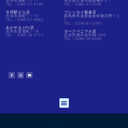
古河市旭町1-2-17
埼玉県久喜市南栗橋8-2-1
TEL：0280-31-5740
TEL：0480-47-0046
古河駅ビル店
フレッセイ板倉店
古河市本町1-1-15
群馬県邑楽郡板倉町朝日野1-2-
TEL：0280-31-4662
1
TEL：0276-61-3767
あかやまJOY店
古河市雷電町1-18
ヨークベニマル店
TEL：0280-23-2717
古河市西牛谷中明1470
TEL：0280-23-6000