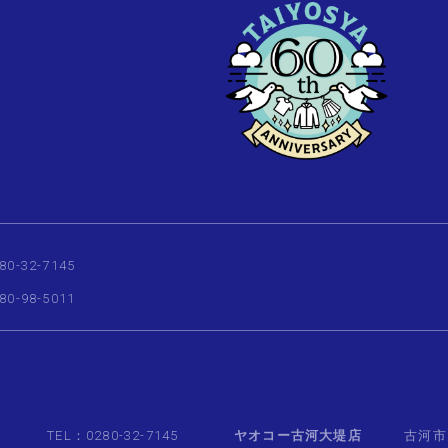
80-32-7145
80-98-5011
TEL：0280-32-7145
ヤオコー古河大堤店
古河市