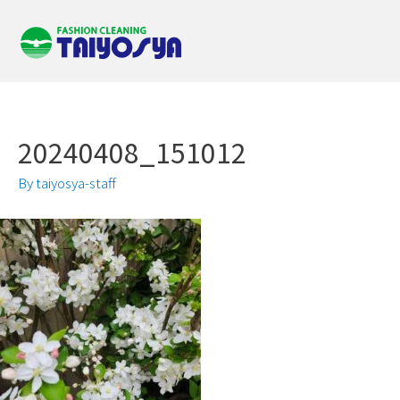
20240408_151012
By
taiyosya-staff