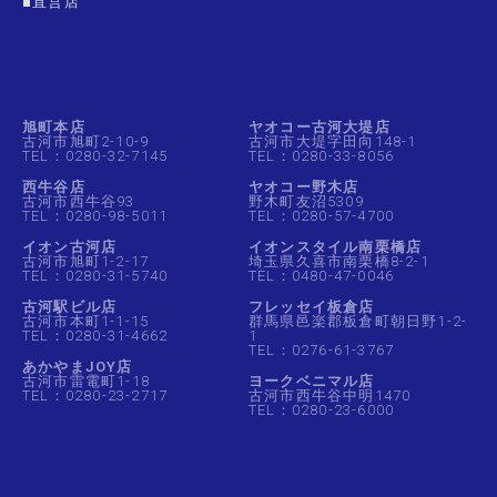
■直営店
旭町本店
ヤオコー古河大堤店
古河市旭町2-10-9
古河市大堤字田向148-1
TEL：0280-32-7145
TEL：0280-33-8056
西牛谷店
ヤオコー野木店
古河市西牛谷93
野木町友沼5309
TEL：0280-98-5011
TEL：0280-57-4700
イオン古河店
イオンスタイル南栗橋店
古河市旭町1-2-17
埼玉県久喜市南栗橋8-2-1
TEL：0280-31-5740
TEL：0480-47-0046
古河駅ビル店
フレッセイ板倉店
古河市本町1-1-15
群馬県邑楽郡板倉町朝日野1-2-
TEL：0280-31-4662
1
TEL：0276-61-3767
あかやまJOY店
古河市雷電町1-18
ヨークベニマル店
TEL：0280-23-2717
古河市西牛谷中明1470
TEL：0280-23-6000