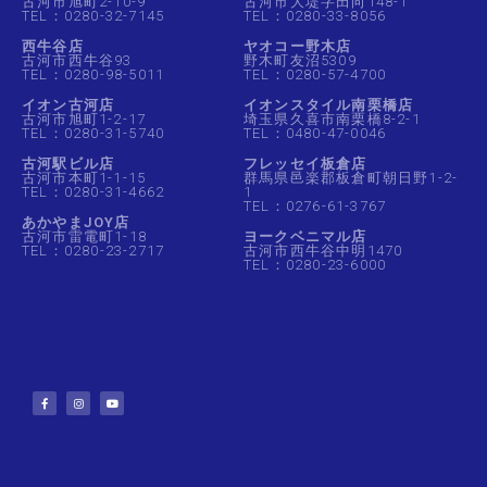
古河市旭町2-10-9
古河市大堤字田向148-1
TEL：0280-32-7145
TEL：0280-33-8056
西牛谷店
ヤオコー野木店
古河市西牛谷93
野木町友沼5309
TEL：0280-98-5011
TEL：0280-57-4700
イオン古河店
イオンスタイル南栗橋店
古河市旭町1-2-17
埼玉県久喜市南栗橋8-2-1
TEL：0280-31-5740
TEL：0480-47-0046
古河駅ビル店
フレッセイ板倉店
古河市本町1-1-15
群馬県邑楽郡板倉町朝日野1-2-
TEL：0280-31-4662
1
TEL：0276-61-3767
あかやまJOY店
古河市雷電町1-18
ヨークベニマル店
TEL：0280-23-2717
古河市西牛谷中明1470
TEL：0280-23-6000