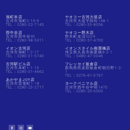
旭町本店
ヤオコー古河大堤店
古河市旭町2-10-9
古河市大堤字田向148-1
TEL：0280-32-7145
TEL：0280-33-8056
西牛谷店
ヤオコー野木店
古河市西牛谷93
野木町友沼5309
TEL：0280-98-5011
TEL：0280-57-4700
イオン古河店
イオンスタイル南栗橋店
古河市旭町1-2-17
埼玉県久喜市南栗橋8-2-1
TEL：0280-31-5740
TEL：0480-47-0046
古河駅ビル店
フレッセイ板倉店
古河市本町1-1-15
群馬県邑楽郡板倉町朝日野1-2-
TEL：0280-31-4662
1
TEL：0276-61-3767
あかやまJOY店
古河市雷電町1-18
ヨークベニマル店
TEL：0280-23-2717
古河市西牛谷中明1470
TEL：0280-23-6000