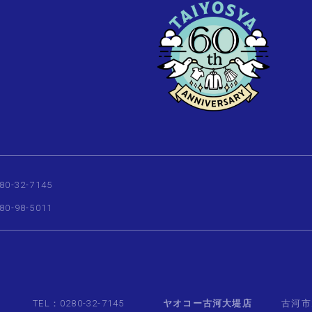
80-32-7145
80-98-5011
TEL：0280-32-7145
ヤオコー古河大堤店
古河市