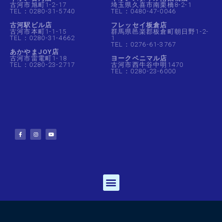
古河市旭町1-2-17
埼玉県久喜市南栗橋8-2-1
TEL：0280-31-5740
TEL：0480-47-0046
古河駅ビル店
フレッセイ板倉店
古河市本町1-1-15
群馬県邑楽郡板倉町朝日野1-2-
TEL：0280-31-4662
1
TEL：0276-61-3767
あかやまJOY店
古河市雷電町1-18
ヨークベニマル店
TEL：0280-23-2717
古河市西牛谷中明1470
TEL：0280-23-6000