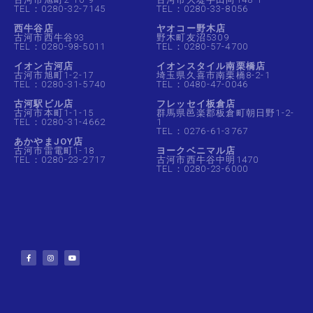
TEL：0280-32-7145
TEL：0280-33-8056
西牛谷店
ヤオコー野木店
古河市西牛谷93
野木町友沼5309
TEL：0280-98-5011
TEL：0280-57-4700
イオン古河店
イオンスタイル南栗橋店
古河市旭町1-2-17
埼玉県久喜市南栗橋8-2-1
TEL：0280-31-5740
TEL：0480-47-0046
古河駅ビル店
フレッセイ板倉店
古河市本町1-1-15
群馬県邑楽郡板倉町朝日野1-2-
TEL：0280-31-4662
1
TEL：0276-61-3767
あかやまJOY店
古河市雷電町1-18
ヨークベニマル店
TEL：0280-23-2717
古河市西牛谷中明1470
TEL：0280-23-6000