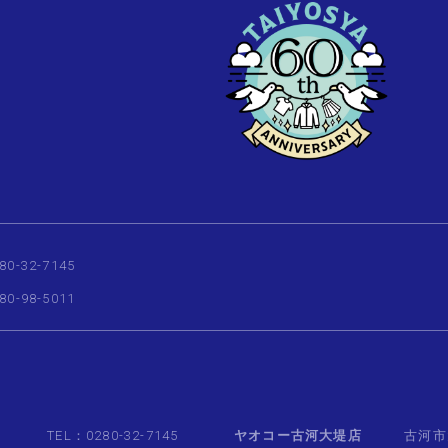
80-32-7145
80-98-5011
TEL：0280-32-7145
ヤオコー古河大堤店
古河市