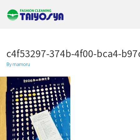
c4f53297-374b-4f00-bca4-b97
By
mamoru