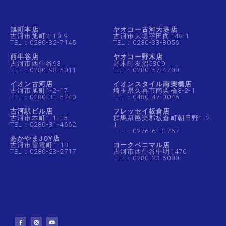
旭町本店
ヤオコー古河大堤店
古河市旭町2-10-9
古河市大堤字田向148-1
TEL：0280-32-7145
TEL：0280-33-8056
西牛谷店
ヤオコー野木店
古河市西牛谷93
野木町友沼5309
TEL：0280-98-5011
TEL：0280-57-4700
イオン古河店
イオンスタイル南栗橋店
古河市旭町1-2-17
埼玉県久喜市南栗橋8-2-1
TEL：0280-31-5740
TEL：0480-47-0046
古河駅ビル店
フレッセイ板倉店
古河市本町1-1-15
群馬県邑楽郡板倉町朝日野1-2-
TEL：0280-31-4662
1
TEL：0276-61-3767
あかやまJOY店
古河市雷電町1-18
ヨークベニマル店
TEL：0280-23-2717
古河市西牛谷中明1470
TEL：0280-23-6000