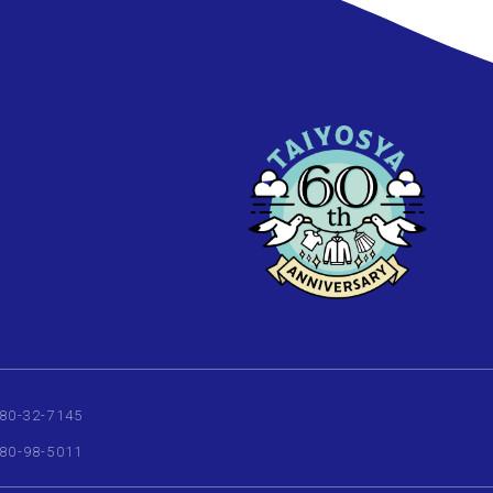
80-32-7145
80-98-5011